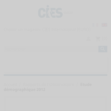
Choisir un magasin:
(0)

shopping_cart

home
TOUTES LES PUBLICATIONS


RAPPORTS DE L'OBSERVATOIRE
Accueil
Rapports de l'Observatoire
Etude
démographique 2012