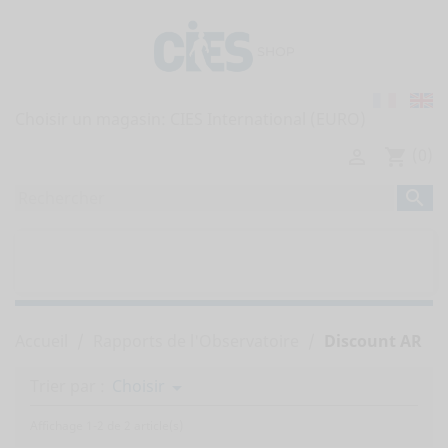
Choisir un magasin:
(0)

shopping_cart

home
TOUTES LES PUBLICATIONS


RAPPORTS DE L'OBSERVATOIRE
Accueil
Rapports de l'Observatoire
Discount AR
Trier par :
Choisir

Affichage 1-2 de 2 article(s)