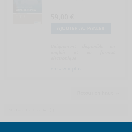
59,00 €
AJOUTER AU PANIER
Uniquement disponible en
anglais et en format
électronique
en savoir plus
Retour en haut

Affichage 1-2 de 2 article(s)
PANIER
