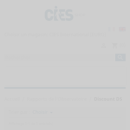
Choisir un magasin:
(0)

shopping_cart

home
TOUTES LES PUBLICATIONS


RAPPORTS DE L'OBSERVATOIRE
Accueil
Rapports de l'Observatoire
Discount DS
Trier par :
Choisir

Affichage 1-1 de 1 article(s)