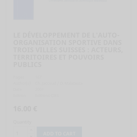
LE DÉVELOPPEMENT DE L'AUTO-
ORGANISATION SPORTIVE DANS
TROIS VILLES SUISSES : ACTEURS,
TERRITOIRES ET POUVOIRS
PUBLICS
Pages
167
Author(s)
Ch. Jaccoud / D. Malatesta
Date
2001
Edition
Editions CIES
16.00 €
Quantity
ADD TO CART