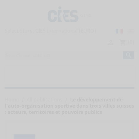
Select Store:
(0)

shopping_cart

home
ALL PUBLICATIONS


OBSERVATORY'S REPORTS
Home
All publications
Le développement de
l'auto-organisation sportive dans trois villes suisses
: acteurs, territoires et pouvoirs publics