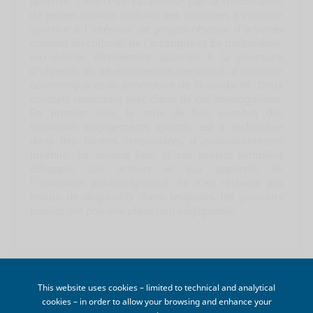
sportive. Celle-ci se caractérise par la mobilisation
de jeunes urbains insérant des initiatives à vocation
sportive à l'intérieur de projets-réseaux d'activités
croisant du culturel, de l'artistique et du multimédia,
eux-mêmes étroitement associés à la poursuite
d'objectifs de développement personnel, d'insertion
économique et de promotion de la solidarité. Deux
constats ressortent avec clarté de ces investigations.
En premier lieu, le sens de bon nombre des
nouveaux engagements sportifs est à rechercher
dans des formes renouvelées d'associationnisme
juvénile. En second lieu, si ces projets semblent
échapper aux acteurs et aux appareils de
l'institution politico-sportive, ils n'en relèvent pas
moins de dispositifs dans lesqueles les pouvoirs
publics ont pris une place non négligeable.
CART
This website uses cookies – limited to technical and analytical

cookies – in order to allow your browsing and enhance your