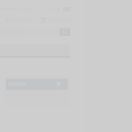
Connexion
Panier
(0)

shopping_cart

PANIER

Votre panier est vide