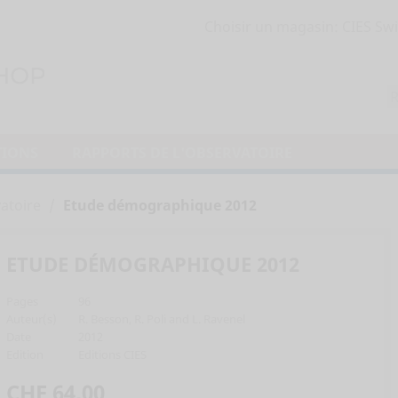
Choisir un magasin:
TIONS
RAPPORTS DE L'OBSERVATOIRE
atoire
Etude démographique 2012
ETUDE DÉMOGRAPHIQUE 2012
Pages
96
Auteur(s)
R. Besson, R. Poli and L. Ravenel
Date
2012
Edition
Editions CIES
CHF 64,00