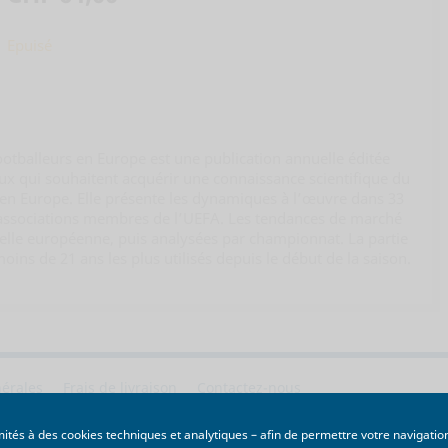
Epuisé
tballeurs en Europe est une publication annuelle éditée
ux qui souhaitent acquérir une connaissance scientifique du
 en Europe. Elle présente les dynamiques à l’œuvre dans 33
'associations membres de l’UEFA. Les tendances de marché
elle européenne, puis analysées par championnat. La partie
moins de 21 ans les plus utilisés depuis le début de la saison.
nérales
Frais de livraison
Contactez-nous
rvés.
limités à des cookies techniques et analytiques – afin de permettre votre navigatio