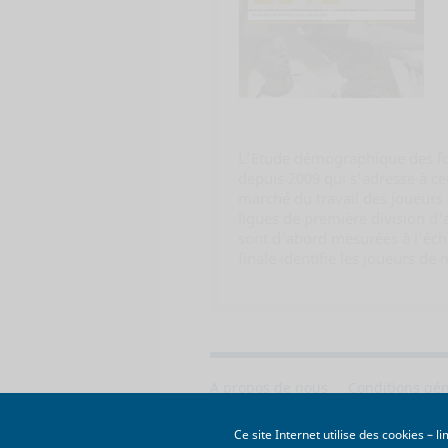
L’Etude démographique des foo
depuis 2009 qui s’adresse à ce
marché du travail des joueurs
ligues de première division d
sont d'abord mesurées à l'éch
finale identifie les joueurs de 
A propos de nous
Conditions gé
© 2011-2026 CIES. Tous droits rése
Ce site Internet utilise des cookies – 