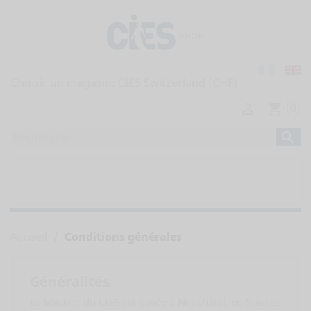
Choisir un magasin:
(0)

shopping_cart

home
TOUTES LES PUBLICATIONS


RAPPORTS DE L'OBSERVATOIRE
Accueil
Conditions générales
Généralités
La librairie du CIES est basée à Neuchâtel, en Suisse.