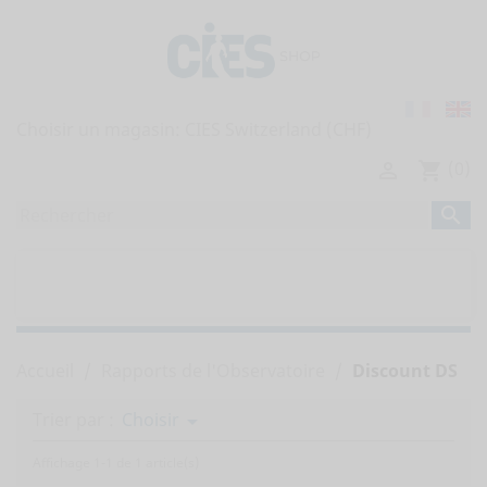
Choisir un magasin:
(0)

shopping_cart

home
TOUTES LES PUBLICATIONS


RAPPORTS DE L'OBSERVATOIRE
Accueil
Rapports de l'Observatoire
Discount DS
Trier par :
Choisir

Affichage 1-1 de 1 article(s)