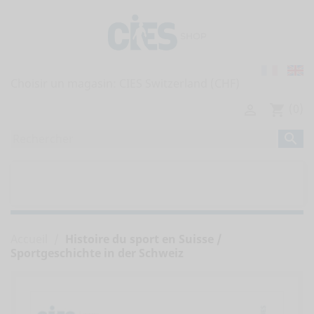
Choisir un magasin:
(0)

shopping_cart

home
TOUTES LES PUBLICATIONS


RAPPORTS DE L'OBSERVATOIRE
Accueil
Histoire du sport en Suisse /
Sportgeschichte in der Schweiz