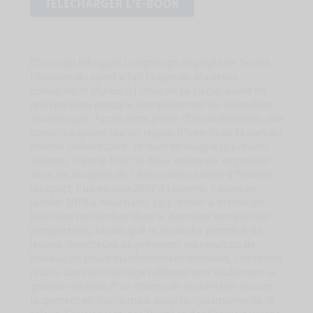
TÉLÉCHARGER L’E-BOOK
[Ouvrage bilingue] Longtemps négligée en Suisse,
l’histoire du sport a fait l’objet de plusieurs
colloques et études à l’orée de ce siècle, avant de
redisparaître presque complètement du calendrier
académique. Après cette phase d’essoufflement, elle
connaît aujourd’hui un regain d’intérêt de la part du
monde universitaire, ce dont témoigne le présent
volume. Il est le fruit de deux colloques organisés
sous les auspices de l’Association suisse d’histoire
du sport, l’un en juin 2017 à Lucerne, l’autre en
janvier 2018 à Neuchâtel. Le premier a dressé un
bilan des recherches dans le domaine et tracé des
perspectives, tandis que le second a permis à de
jeunes chercheurs de présenter les résultats de
travaux en cours ou récemment terminés. Les textes
réunis dans cet ouvrage reflètent non seulement la
grande richesse d’un champ de recherches encore
largement en friche mais aussi le dynamisme de la