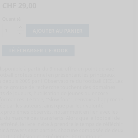
CHF 29,00
Quantité
AJOUTER AU PANIER
TÉLÉCHARGER L’E-BOOK
isponible à partir du 9 mai, offre un point de vue
ootball professionnel en présentant les principaux
 depuis 2005 par l’Observatoire du football CIES. Les
de ce groupe de recherche touchent des domaines
rts de joueurs, l’utilisation de jeunes ou encore
formances. Le titre, "Slow foot", renvoie à l’approche
iée par les auteurs, ainsi que par leur volonté
ux problèmes observés, notamment en lien avec les
u du marché des transferts. Alors que le football de
ffréné, le livre invite à prendre le temps de réfléchir
nir à travers sept parties, chacune composée de deux
mport ; Cohésion et expérience ; Formation et