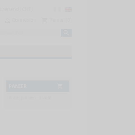
Connexion
Panier
(0)

shopping_cart

PANIER

Votre panier est vide