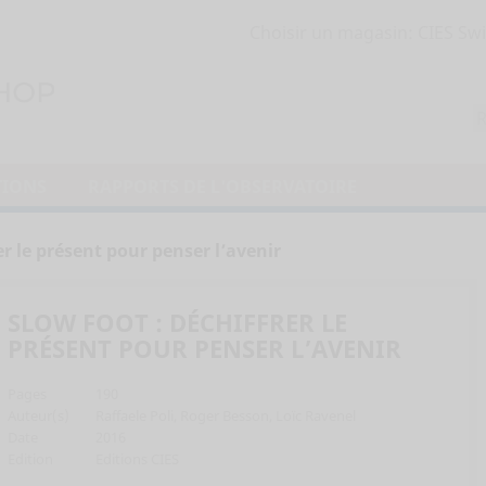
Choisir un magasin:
TIONS
RAPPORTS DE L'OBSERVATOIRE
er le présent pour penser l’avenir
SLOW FOOT : DÉCHIFFRER LE
PRÉSENT POUR PENSER L’AVENIR
Pages
190
Auteur(s)
Raffaele Poli, Roger Besson, Loïc Ravenel
Date
2016
Edition
Editions CIES