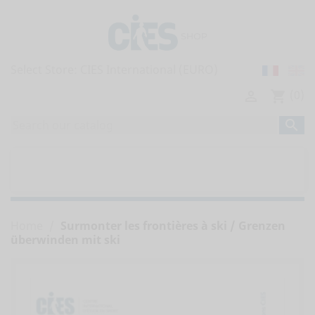
Select Store:
(0)

shopping_cart

home
ALL PUBLICATIONS


OBSERVATORY'S REPORTS
Home
Surmonter les frontières à ski / Grenzen
überwinden mit ski