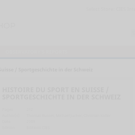
Select Store:
OBSERVATORY'S REPORTS
Suisse / Sportgeschichte in der Schweiz
HISTOIRE DU SPORT EN SUISSE /
SPORTGESCHICHTE IN DER SCHWEIZ
Pages
212
Author(s)
Thomas Busset, Michael Jucker, Christian Koller
Date
2109
Edition
Editions CIES