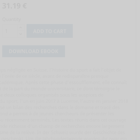
31.19 €
Quantity
ADD TO CART
DOWNLOAD EBOOK
négligée en Suisse, l’histoire du sport a fait l’objet de
 l’orée de ce siècle, avant de redisparaître presque
adémique. Après cette phase d’essoufflement, elle connaît
t de la part du monde universitaire, ce dont témoigne le
 de deux colloques organisés sous les auspices de
 du sport, l’un en juin 2017 à Lucerne, l’autre en janvier 2018
sé un bilan des recherches dans le domaine et tracé des
cond a permis à de jeunes chercheurs de présenter les
 ou récemment terminés. Les textes réunis dans cet ouvrage
ande richesse d’un champ de recherches encore largement
isme de la relève. In der Schweiz wurde der Geschichte des
 geschenkt. Um die Jahrhundertwende wurden ihr zwar ein