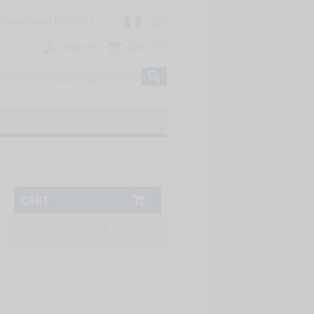
Sign in
Cart
(0)

shopping_cart

CART

Your cart is empty